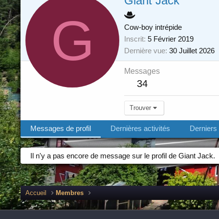
Giant Jack
G
Cow-boy intrépide
Inscrit
5 Février 2019
Dernière vue
30 Juillet 2026
Messages
34
Trouver
Messages de profil
Dernières activités
Dernier
Il n'y a pas encore de message sur le profil de Giant Jack.
Accueil
Membres