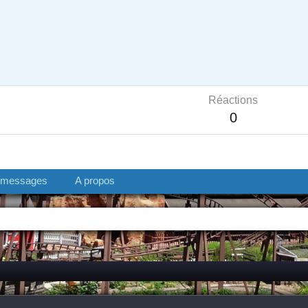
Réactions
0
s messages
A propos