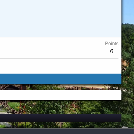
Points
6