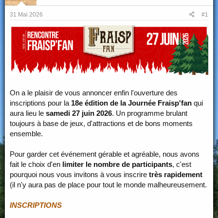
d
d
31 Mai 2026
#1
u
é
s
b
u
u
j
t
e
t
On a le plaisir de vous annoncer enfin l'ouverture des
inscriptions pour la
18e édition de la Journée Fraisp'fan
qui
aura lieu le
samedi 27 juin 2026
. Un programme brulant
toujours à base de jeux, d'attractions et de bons moments
ensemble.
Pour garder cet événement gérable et agréable, nous avons
fait le choix d'en
limiter le nombre de participants
, c'est
pourquoi nous vous invitons à vous inscrire
très rapidement
(il n'y aura pas de place pour tout le monde malheureusement.
INSCRIPTIONS