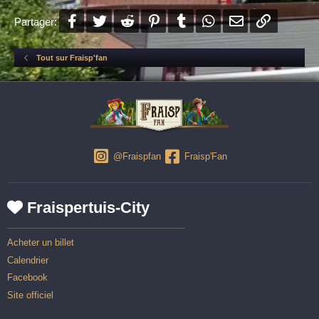
Facebook
Twitter
Reddit
Pinterest
Tumblr
WhatsApp
E-mail
Lien
Partager:
Tout sur Fraisp'fan
@Fraispfan
Fraisp'Fan
Fraispertuis-City
Acheter un billet
Calendrier
Facebook
Site officiel